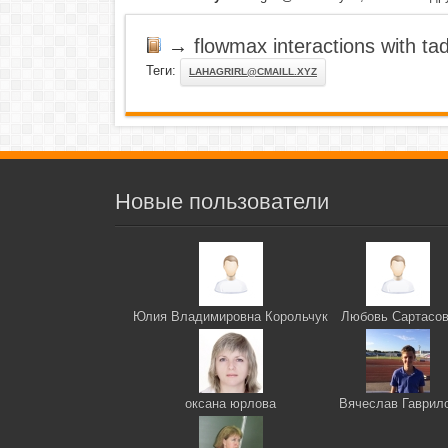
→
flowmax interactions with tada
Теги:
LAHAGRIRL@CMAILL.XYZ
Новые пользователи
Юлия Владимировна Корольчук
Любовь Сартасо
оксана юрлова
Вячеслав Гаврил