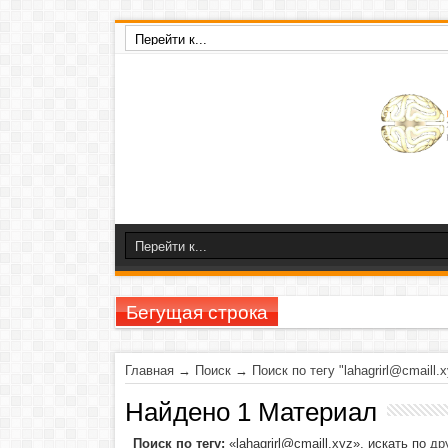
Бегущая строка
23-26 нояб
Главная
→
Поиск
→
Поиск по тегу "lahagrirl@cmaill.
Найдено 1 Материал
Поиск по тегу:
«lahagrirl@cmaill.xyz», искать по
др