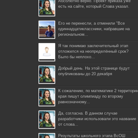
Абсолютно верно. Проект приказа уже
есть на сайте, который Слава указал.
Его не перенесли, а отменили "Все
одиннадцатиклассники, набравшие на
региональном...
Я так понимаю заключительный этап
отложился на неопределённый срок?
Было бы неплохо...
Добрый день. На этой странице будут
опубликованы до 20 декабря
К сожалению, по математике 2 территори
края пишут олимпиаду по второму
равнозначному...
Да, согласна. В данном случае
разработчики использовали это название
от слова...
Результаты школьного этапа ВсОШ