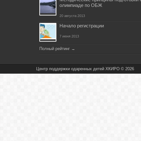
олимпиаде по ОБЖ
20 августа 2013
Начало регистрации
7 июня 2013
Полный рейтинг
→
Центр поддержки одаренных детей ХКИРО © 2026