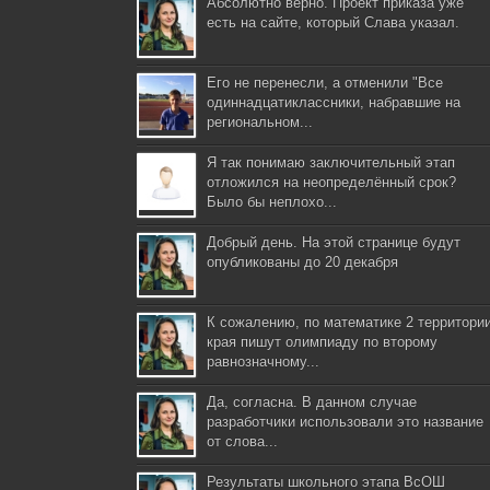
Абсолютно верно. Проект приказа уже
есть на сайте, который Слава указал.
Его не перенесли, а отменили "Все
одиннадцатиклассники, набравшие на
региональном...
Я так понимаю заключительный этап
отложился на неопределённый срок?
Было бы неплохо...
Добрый день. На этой странице будут
опубликованы до 20 декабря
К сожалению, по математике 2 территори
края пишут олимпиаду по второму
равнозначному...
Да, согласна. В данном случае
разработчики использовали это название
от слова...
Результаты школьного этапа ВсОШ