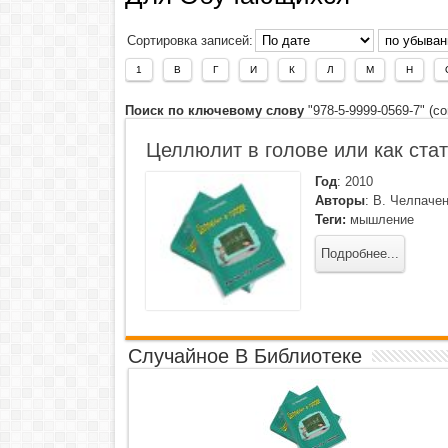
Сортировка записей:
1
В
Г
И
К
Л
М
Н
Поиск по ключевому слову
"978-5-9999-0569-7" (с
Целлюлит в голове или как ста
Год
:
2010
Авторы
:
В. Челпаче
Теги:
мышление
Подробнее...
Случайное В Библиотеке