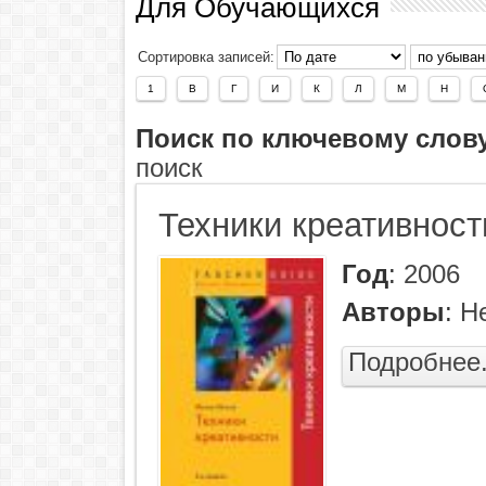
Для Обучающихся
Сортировка записей:
1
В
Г
И
К
Л
М
Н
Поиск по ключевому слов
поиск
Техники креативност
Год
:
2006
Авторы
:
Н
Подробнее.