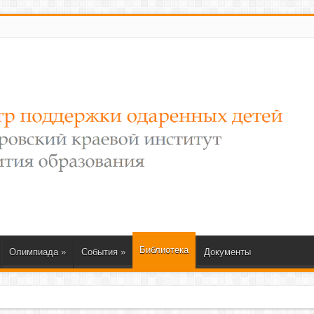
Библиотека
Олимпиада
»
События
»
Документы