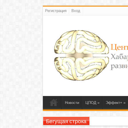
Регистрация
Вход
Новости
ЦПОД
»
Эффект+
»
Бегущая строка
23-26 ноября