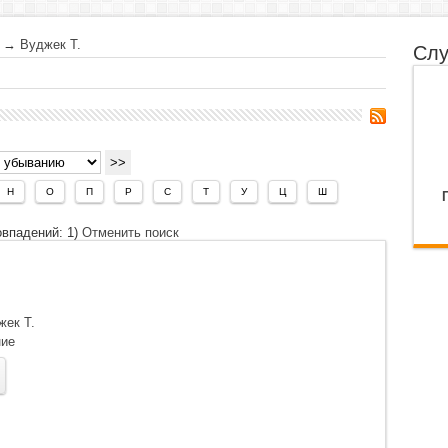
→
Вуджек Т.
Слу
Н
О
П
Р
С
Т
У
Ц
Ш
овпадений: 1)
Отменить поиск
жек Т.
ие