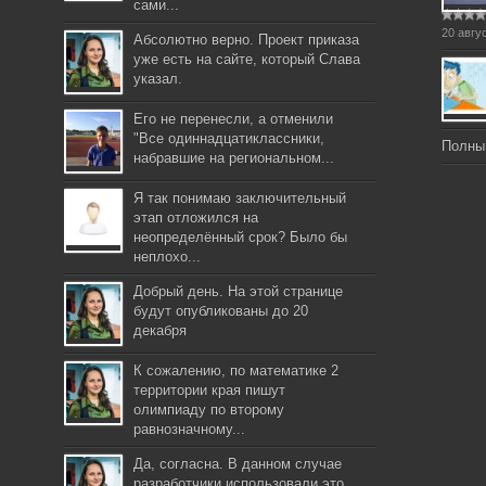
сами...
20 авгу
Абсолютно верно. Проект приказа
уже есть на сайте, который Слава
указал.
Его не перенесли, а отменили
"Все одиннадцатиклассники,
Полны
набравшие на региональном...
Я так понимаю заключительный
этап отложился на
неопределённый срок? Было бы
неплохо...
Добрый день. На этой странице
будут опубликованы до 20
декабря
К сожалению, по математике 2
территории края пишут
олимпиаду по второму
равнозначному...
Да, согласна. В данном случае
разработчики использовали это