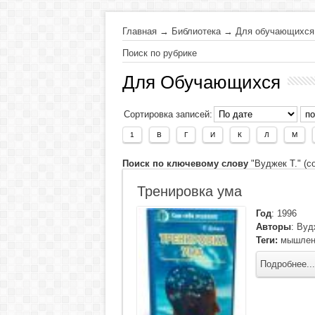
Главная
→
Библиотека
→
Для обучающихся
Поиск по рубрике
Для Обучающихся
Сортировка записей:
1
В
Г
И
К
Л
М
Поиск по ключевому слову
"Вуджек Т." (с
Тренировка ума
Год
:
1996
Авторы
:
Вуд
Теги:
мышлен
Подробнее...