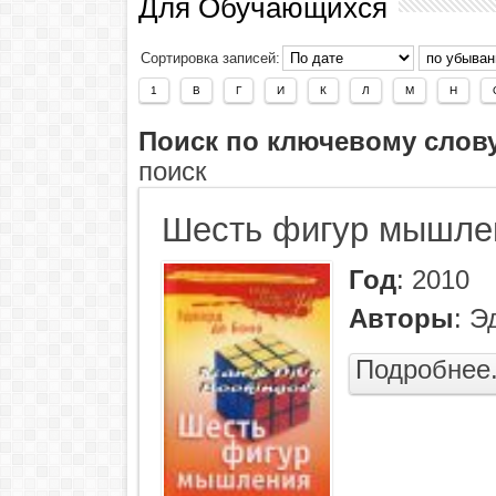
Для Обучающихся
Сортировка записей:
1
В
Г
И
К
Л
М
Н
Поиск по ключевому слов
поиск
Шесть фигур мышле
Год
:
2010
Авторы
:
Э
Подробнее.