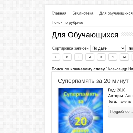
Главная
→
Библиотека
→
Для обучающихся
Поиск по рубрике
Для Обучающихся
Сортировка записей:
1
В
Г
И
К
Л
М
Поиск по ключевому слову
"Александр Ник
Суперпамять за 20 минут
Год
:
2010
Авторы
:
Але
Теги:
память
Подробнее...