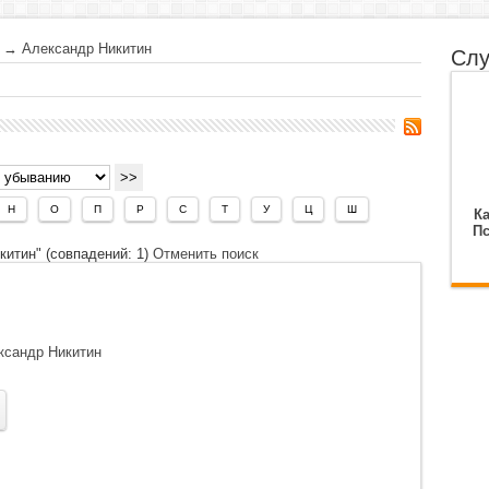
→
Александр Никитин
Слу
Н
О
П
Р
С
Т
У
Ц
Ш
Ка
Пс
итин" (совпадений: 1)
Отменить поиск
ксандр Никитин