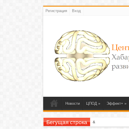
Регистрация
Вход
Новости
ЦПОД
»
Эффект+
»
Бегущая строка
23-26 ноября