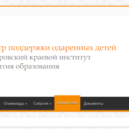
Библиотека
Олимпиада
»
События
»
Документы