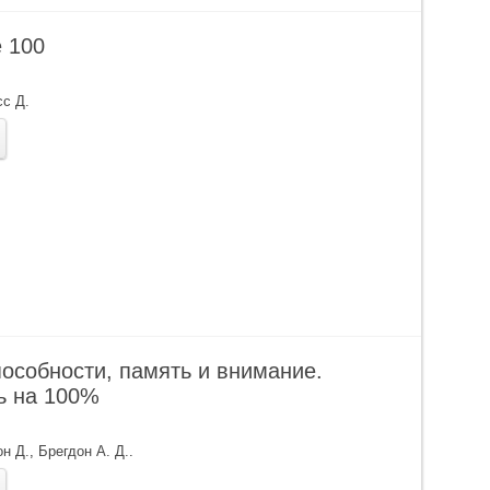
 100
с Д.
пособности, память и внимание.
ь на 100%
н Д.
,
Брегдон А. Д.
.