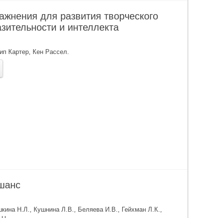
ражнения для развития творческого
зительности и интеллекта
ип Картер
,
Кен Рассел
.
 шанс
кина Н.Л.
,
Кушнина Л.В.
,
Беляева И.В.
,
Гейхман Л.К.
,