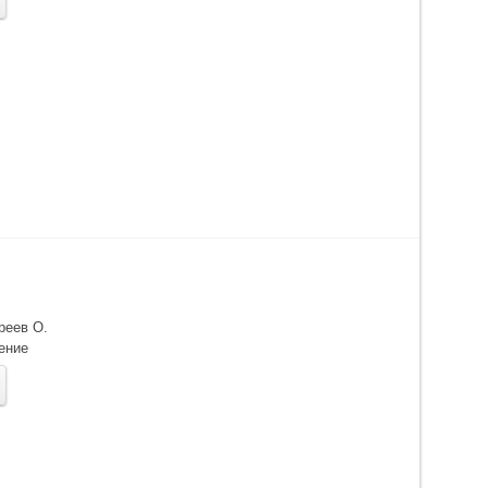
реев О.
ение