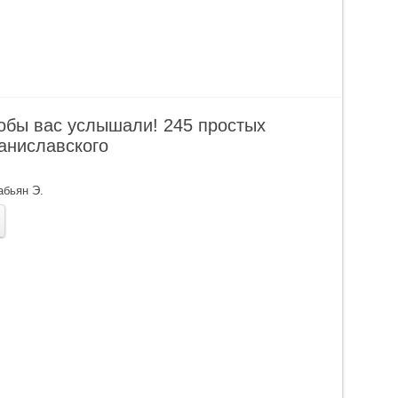
тобы вас услышали! 245 простых
аниславского
абьян Э.