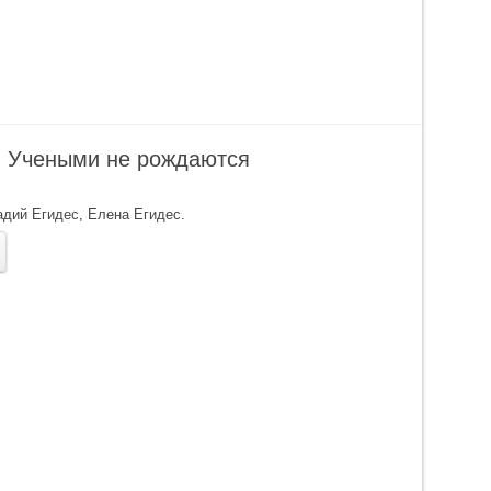
 Учеными не рождаются
адий Егидес
,
Елена Егидес
.