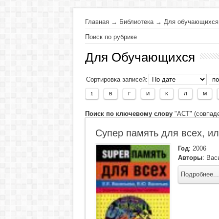
Главная
→
Библиотека
→
Для обучающихся
Поиск по рубрике
Для Обучающихся
Сортировка записей:
1
В
Г
И
К
Л
М
Поиск по ключевому слову
"АСТ" (совпаде
Супер память для всех, ил
Год
:
2006
Авторы
:
Вас
Подробнее...