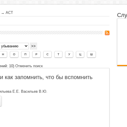
→
АСТ
Слу
Н
О
П
Р
С
Т
У
Ц
Ш
ний: 10)
Отменить поиск
и как запомнить, что бы вспомнить
ильева Е.Е. Васильев В.Ю.