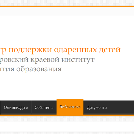
Библиотека
Олимпиада
»
События
»
Документы