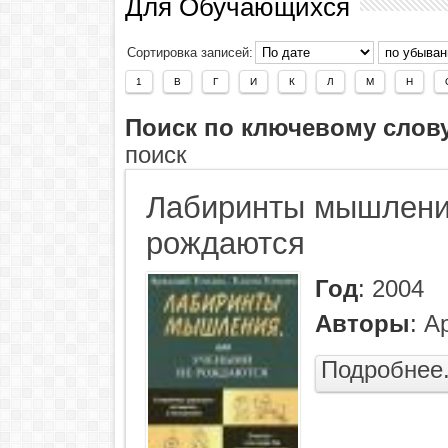
Для Обучающихся
Сортировка записей:
1
В
Г
И
К
Л
М
Н
Поиск по ключевому слов
поиск
Лабиринты мышлени
рождаются
Год
:
2004
Авторы
:
А
Подробнее.