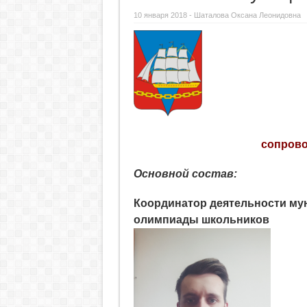
10 января 2018 -
Шаталова Оксана Леонидовна
сопрово
Основной состав:
Координатор деятельности м
олимпиады школьников