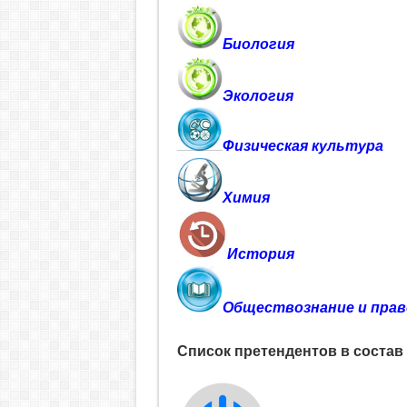
Биология
Экология
Физическая культура
Химия
История
Обществознание и прав
Список претендентов в состав