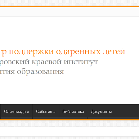
Олимпиада
»
События
»
Библиотека
Документы