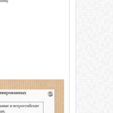
года
)