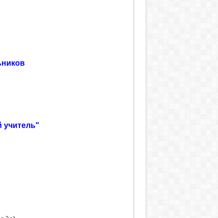
ьников
 учитель"