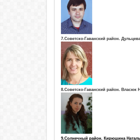
7.Советско-Гаванский район. Дульцев
8.Советско-Гаванский район. Власюк
9.Солнечный район. Кирюшина Натал