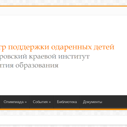
Олимпиада
»
События
»
Библиотека
Документы