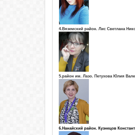
4.Вяземский район. Лис Светлана Ник
5.район им. Лазо. Петухова Юлия Вал
6.Нанайский район. Кузнецов Конста