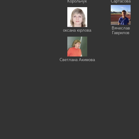
Корольчук
Сартасова
Вячеслав
оксана юрлова
Гаврилов
Светлана Акимова