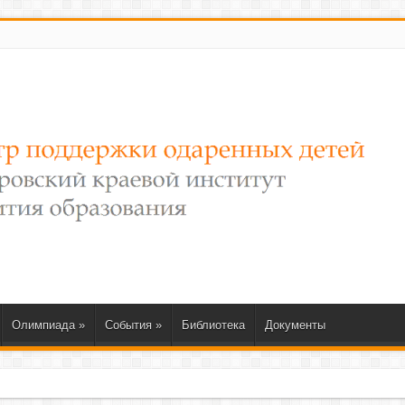
Олимпиада
»
События
»
Библиотека
Документы