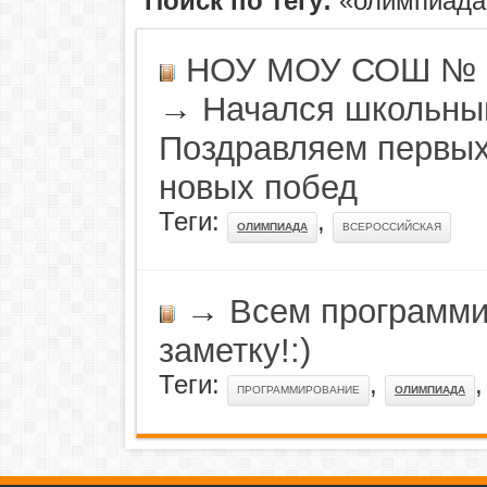
Поиск по тегу:
«олимпиада»
НОУ МОУ СОШ № 80
→
Начался школьны
Поздравляем первы
новых побед
Теги:
,
ОЛИМПИАДА
ВСЕРОССИЙСКАЯ
→
Всем программи
заметку!:)
Теги:
,
ПРОГРАММИРОВАНИЕ
ОЛИМПИАДА