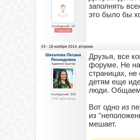
заполнять все
это было бы х
Сообщений: 10
Оффлайн
#3
- 18 ноября 2014, вторник
Шаталова Оксана
Друзья, все к
Леонидовна
форуме. Не на
Администратор
страницах, не
детям еще иде
люди. Общаемс
Сообщений: 345
1342 дня назад
Вот одно из п
из "неположен
мешает.