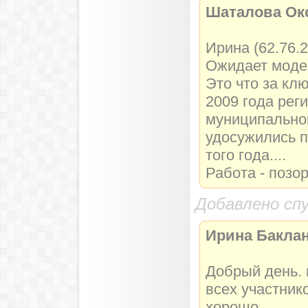
Шаталова Ок
Ирина (62.76.2
Ожидает моде
Это что за кл
2009 года рег
муниципальном
удосужились п
того года....
Работа - позор
Добавлено сп
Ирина Баклан
Добрый день. 
всех участник
хорошо.