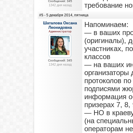
Сообщений: 345
требование но
1342 дня назад
#5
- 5 декабря 2014, пятница
Шаталова Оксана
Напоминаем:
Леонидовна
— в ваших про
Администратор
(оригиналы), 
участниках, по
классов
Сообщений: 345
— на ваших и
1342 дня назад
организаторы
протоколов по
подписями жюр
информация об
призерах 7, 8, 
— НО в краев
(на специаль
операторам не