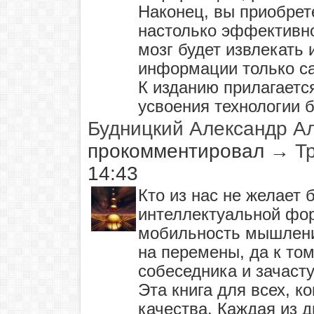
Наконец, вы приобрет
настолько эффективно
мозг будет извлекать
информации только са
К изданию прилагаетс
усвоения технологии б
Будницкий Александр А
прокомментировал
→
Т
14:43
Кто из нас не желает 
интеллектуальной фор
мобильность мышлени
на перемены, да к то
собеседника и зачасту
Эта книга для всех, 
качества. Каждая из д