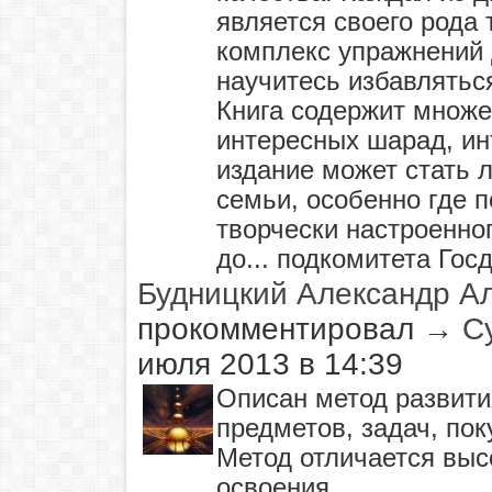
является своего рода
комплекс упражнений 
научитесь избавляться
Книга содержит множе
интересных шарад, ин
издание может стать 
семьи, особенно где п
творчески настроенног
до... подкомитета Гос
Будницкий Александр А
прокомментировал
→
С
июля 2013 в 14:39
Описан метод развити
предметов, задач, поку
Метод отличается вы
освоения