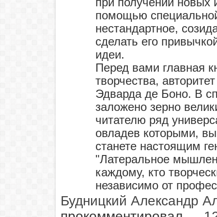
при получении новых и
помощью специальной 
нестандартное, созид
сделать его привычко
идеи.
Перед вами главная к
творчества, авторитет
Эдварда де Боно. В с
заложено зерно велик
читателю ряд универ
овладев которыми, вы
станете настоящим ге
"Латеральное мышлени
каждому, кто творческ
независимо от професс
Будницкий Александр А
прокомментировал
→
1