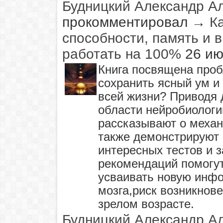
Будницкий Александр А
прокомментировал
→
К
способности, память и 
работать на 100%
26 ию
Книга посвящена проб
сохранить ясный ум и
всей жизни? Приводя 
области нейробиологи
рассказывают о механ
также демонстрируют
интересных тестов и 
рекомендаций помогу
усваивать новую инф
мозга,риск возникнов
зрелом возрасте.
Будницкий Александр А