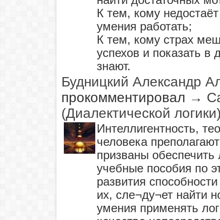
найти достаточных мот
К тем, кому недостаё
умения работать;
К тем, кому страх ме
успехов и показать в 
знают.
Будницкий Александр А
прокомментировал
→
С
(Диалектической логики
Интеллигентность, те
человека преполагают
призваны обеспечить 
учебные пособия по э
развития способности
их, сле¬ду¬ет найти 
умения применять логи