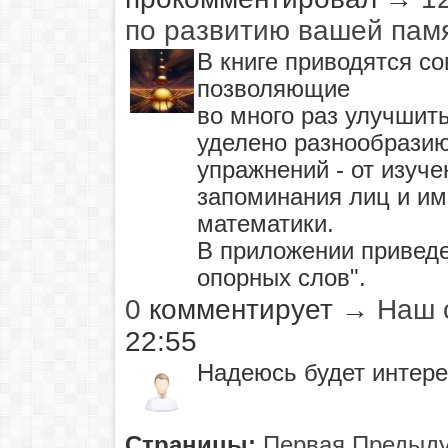
по развитию вашей пам
В книге приводятся с
позволяющие
во много раз улучшит
уделено разнообрази
упражнений - от изуч
запоминания лиц и им
математики.
В приложении приведе
опорных слов".
0
комментирует
→
Наш 
22:55
Надеюсь будет интере
Страницы:
Первая
Предыд