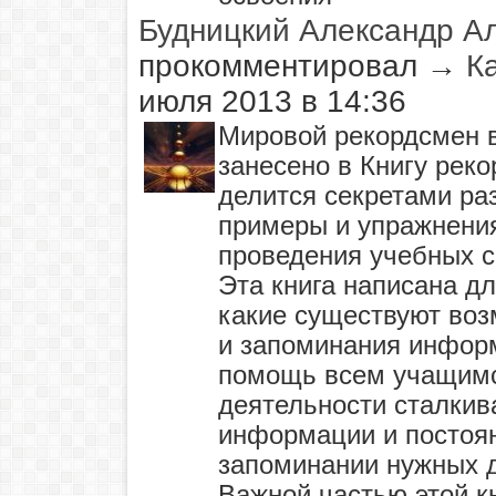
Будницкий Александр А
прокомментировал
→
К
июля 2013 в 14:36
Мировой рекордсмен в
занесено в Книгу рек
делится секретами ра
примеры и упражнения
проведения учебных 
Эта книга написана дл
какие существуют во
и запоминания инфор
помощь всем учащимся
деятельности сталки
информации и постоян
запоминании нужных 
Важной частью этой к