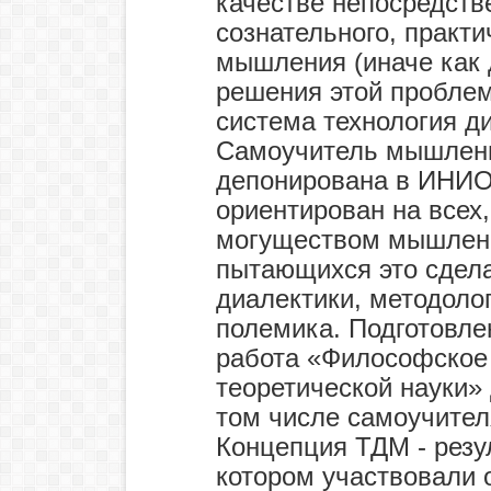
качестве непосредств
сознательного, практ
мышления (иначе как 
решения этой проблем
система технология д
Самоучитель мышления
депонирована в ИНИОН
ориентирован на всех,
могуществом мышления
пытающихся это сдела
диалектики, методолог
полемика. Подготовле
работа «Философское 
теоретической науки»
том числе самоучител
Концепция ТДМ - резу
котором участвовали 