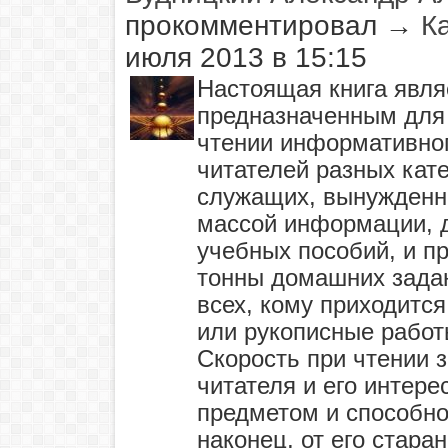
прокомментировал
→
К
июля 2013 в 15:15
Настоящая книга явля
предназначенным для 
чтении информативног
читателей разных кат
служащих, вынужденн
массой информации, 
учебных пособий, и п
тонны домашних задан
всех, кому приходитс
или рукописные работ
Скорость при чтении 
читателя и его интере
предметом и способно
наконец, от его стара