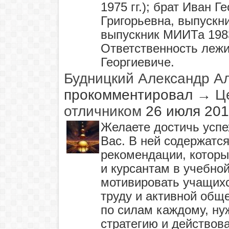
1975 гг.); брат Иван Ге
Григорьевна, выпускни
выпускник МИИТа 1983 
Ответственность лежи
Георгиевиче.
Будницкий Александр А
прокомментировал
→
Ц
отличником
26 июля 201
Желаете достичь успех
Вас. В ней содержатся
рекомендации, которы
и курсантам в учебно
мотивировать учащих
труду и активной общ
по силам каждому, ну
стратегию и действов