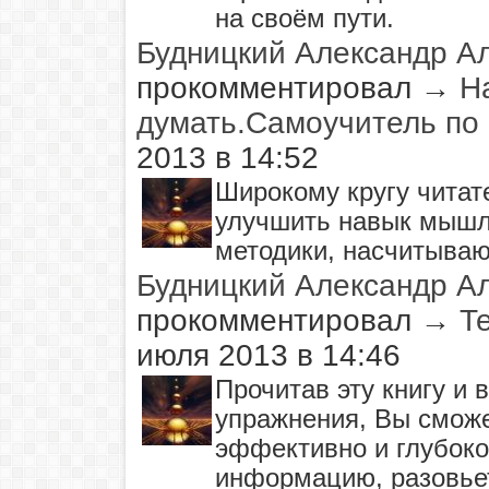
на своём пути.
Будницкий Александр А
прокомментировал
→
Н
думать.Самоучитель по
2013 в 14:52
Широкому кpyгy читат
улучшить навык мышл
методики, насчитываю
Будницкий Александр А
прокомментировал
→
Т
июля 2013 в 14:46
Прочитав эту книгу и
упражнения, Вы сможет
эффективно и глубоко
информацию, разовье