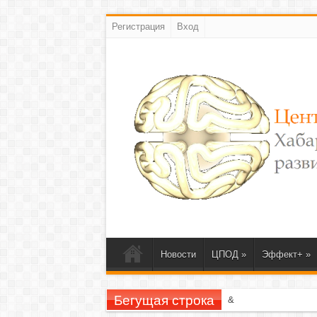
Регистрация
Вход
Новости
ЦПОД
»
Эффект+
»
Бегущая строка
23-26 ноября