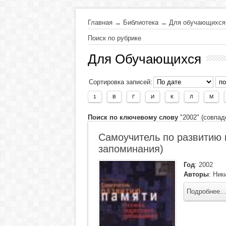
Главная
→
Библиотека
→
Для обучающихся
Поиск по рубрике
Для Обучающихся
Сортировка записей:
1
В
Г
И
К
Л
М
Поиск по ключевому слову
"2002" (совпад
Самоучитель по развитию 
запоминания)
Год
:
2002
Авторы
:
Ники
Подробнее...