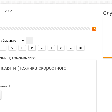
→
2002
Слу
Н
О
П
Р
С
Т
У
Ц
Ш
ений: 1)
Отменить поиск
памяти (техника скоростного
тина Т.