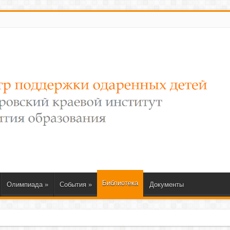
Библиотека
Олимпиада
»
События
»
Документы