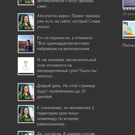
автоматически статус призера,
сами...
20 авгу
Абсолютно верно. Проект приказа
уже есть на сайте, который Слава
указал.
Его не перенесли, а отменили
"Все одиннадцатиклассники,
Полны
набравшие на региональном...
Я так понимаю заключительный
этап отложился на
неопределённый срок? Было бы
неплохо...
Добрый день. На этой странице
будут опубликованы до 20
декабря
К сожалению, по математике 2
территории края пишут
олимпиаду по второму
равнозначному...
Да, согласна. В данном случае