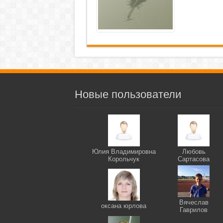
Новые пользователи
Юлия Владимировна
Любовь
Корольчук
Сартасова
Вячеслав
оксана юрлова
Гаврилов