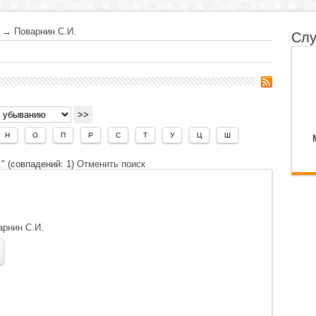
→
Поварнин С.И.
Слу
Н
О
П
Р
С
Т
У
Ц
Ш
" (совпадений: 1)
Отменить поиск
арнин С.И.