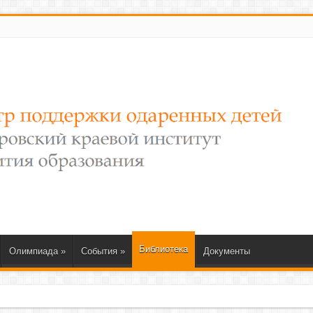
Библиотека
Олимпиада
»
События
»
Документы