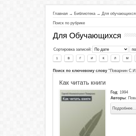
Главная
→
Библиотека
→
Для обучающихся
Поиск по рубрике
Для Обучающихся
Сортировка записей:
1
В
Г
И
К
Л
М
Поиск по ключевому слову
"Поварнин С.И.
Как читать книги
Год
:
1994
Авторы
:
Пов
Подробнее...