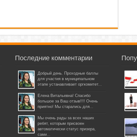
Последние комментарии
Попу
Добрый день. Проходные баллы
для участия в муниципальном
этапе устанавливает оргкомитет...
Елена Витальевна! Спасибо
большое за Ваш отзыв!!!! Очень
приятно! Мы старались для...
Мы очень рады за всех наших
ребят, которым присвоен
автоматически статус призера,
сами...