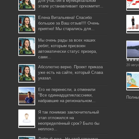
для участия в муниципальном
этапе устанавливает оргкомитет...
Елена Витальевна! Спасибо
большое за Ваш отзыв!!!! Очень
приятно! Мы старались для...
Мы очень рады за всех наших
ребят, которым присвоен
автоматически статус призера,
сами...
20 авгу
Абсолютно верно. Проект приказа
уже есть на сайте, который Слава
указал.
Его не перенесли, а отменили
"Все одиннадцатиклассники,
Полны
набравшие на региональном...
Я так понимаю заключительный
этап отложился на
неопределённый срок? Было бы
неплохо...
Добрый день. На этой странице