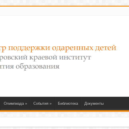
Олимпиада
»
События
»
Библиотека
Документы