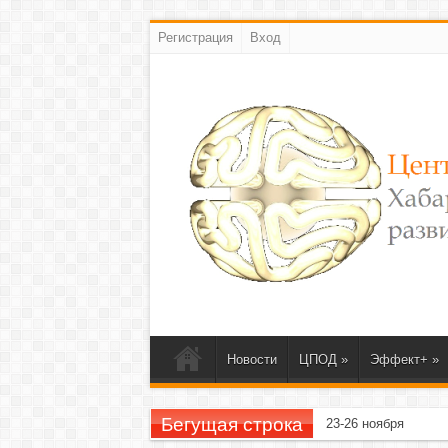
Регистрация
Вход
Новости
ЦПОД
»
Эффект+
»
Бегущая строка
23-26 ноября 2020 г