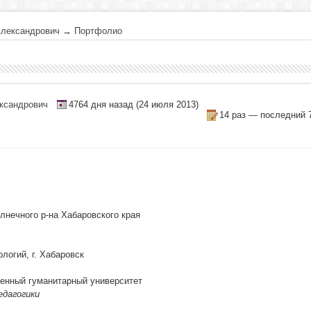
Александрович
→
Портфолио
ксандрович
4764 дня назад (24 июля 2013)
14 раз — последний 7
лнечного р-на Хабаровского края
логий, г. Хабаровск
венный гуманитарный университет
едагогики