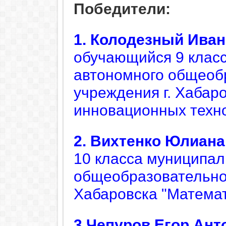
Победители:
1.
Колодезный
Иван
обучающийся 9
клас
автономного общеоб
учреждения г. Хабар
инновационных техно
2.
Вихтенко
Юлиана
10
класса муниципал
общеобразовательног
Хабаровска "Математ
3.Чепуров Егор Ант