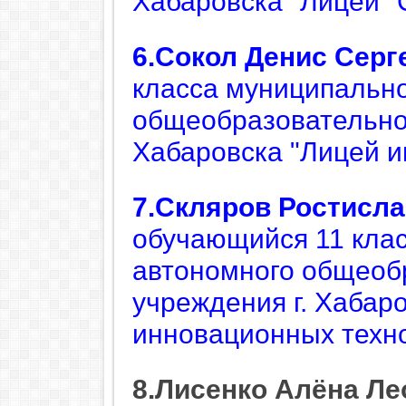
Хабаровска "Лицей "
6.Сокол Денис Серг
класса муниципально
общеобразовательног
Хабаровска "Лицей и
7.Скляров Ростисл
обучающийся 11 кла
автономного общеоб
учреждения г. Хабар
инновационных техн
8.Лисенко Алёна Л