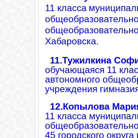
11 класса
муниципал
общеобразовательно
общеобразовательно
Хабаровска.
11.Т
ужилкина Софи
обучающаяся 11 кла
автономного общеоб
учреждения гимназия
12.К
опылова Мари
11 класса
муниципал
общеобразовательно
45 городского округа