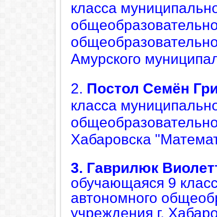
класса муниципальн
общеобразовательно
общеобразовательно
Амурского муниципал
2.
Постол
Семён
Гр
класса
муниципально
общеобразовательног
Хабаровска "Математ
3. Гаврилюк
Виолет
обучающаяся 9 клас
автономного общеоб
учреждения г. Хабар