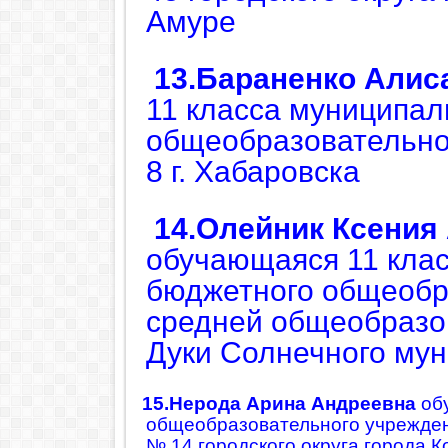
Амуре
13.
Ба
раненко Алис
11 класса муниципал
общеобразовательно
8 г. Хабаровска
14.
Олейник Ксения
обучающаяся 11 кла
бюджетного общеобр
средней общеобразо
Дуки Солнечного му
15.Нерода Арина Андреевна
об
общеобразовательного учрежде
№ 14 городского округа города 