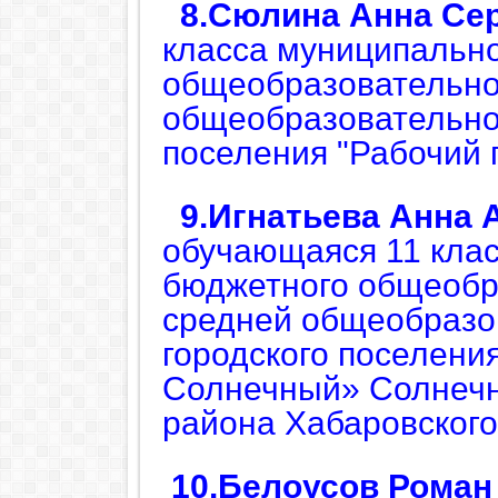
8.Сюлина Анна Се
класса
муниципально
общеобразовательно
общеобразовательно
поселения "Рабочий 
9.Игнатьева Анна 
обучающаяся 11 кла
бюджетного общеобр
средней общеобразо
городского поселени
Солнечный» Солнечн
района Хабаровского
10.Б
елоусов Роман