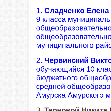
1.
Сладченко Елена
9 класса муниципаль
общеобразовательно
общеобразовательно
муниципального райо
2.
Червинский Викт
обучающийся 10 кла
бюджетного общеобр
средней общеобразо
Амурска Амурского м
3.
Терновой Никита