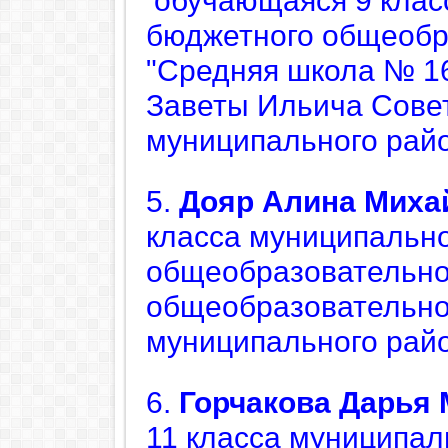
обучающаяся
9 клас
бюджетного общеобр
"Средняя школа № 16
Заветы Ильича Совет
муниципального рай
5.
Дояр
Алина Миха
класса муниципальн
общеобразовательно
общеобразовательно
муниципального райо
6.
Горчакова
Дарья 
11 класса
муниципал