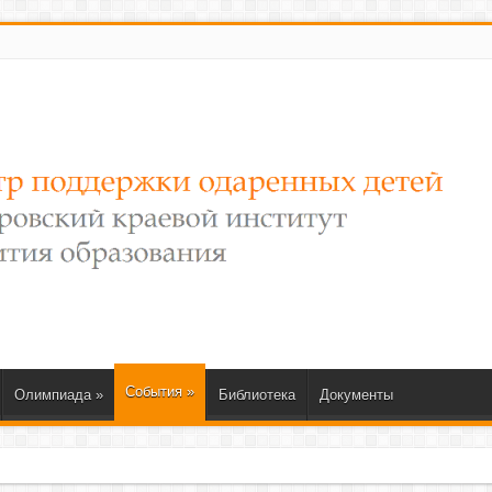
События
»
Олимпиада
»
Библиотека
Документы