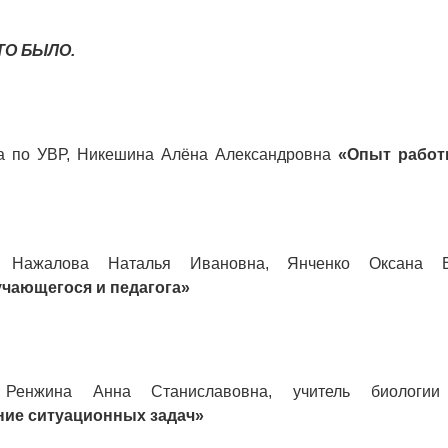
ТО БЫЛО.
ра по УВР, Никешина Алёна Александровна
«Опыт работ
и Нажалова Наталья Ивановна, Янченко Оксана 
чающегося и педагога»
и Ренжина Анна Станиславовна, учитель биолог
ие ситуационных задач»