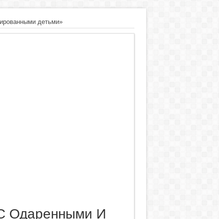
ированными детьми»
С Одаренными И