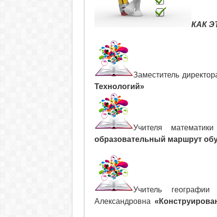
КАК Э
Заместитель директо
Технологий»
Учителя математик
образовательный маршрут обу
Учитель географи
Александровна
«Конструирован