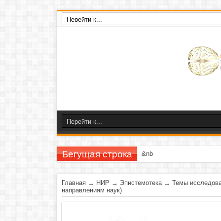
Бегущая строка
23-26 ноября 2020 г
Главная
→
НИР
→
Эпистемотека
→
Темы исследова
направлениям наук)